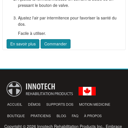
pressant le bouton de valve.
Ajustez l'air par intermitence pour favoriser la santé du
dos.
Facile à utiliser.
En savoir plus
Commander
ACCUEIL
DÉMOS
SUPPORTS DOS
MOTION MEDICINE
BOUTIQUE
PRATICIENS
BLOG
FAQ
À PROPOS
Copyright © 2026 Innotech Rehabilitation Products Inc., Embrace